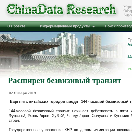
Марк
Обзо
Адре
О Проекте
Информационные продукты
Поиск произво
Пр
As
+7
Р
Расширен безвизивый транзит
02 Января 2019
Еще пять китайских городов вводят 144-часовой безвизовый т
144-часовой безвизовый транзит начинает действовать в пяти 
Фуцзянь/, Ухань /пров. Хубэй/, Чэнду /пров. Сычуань/ и Куньмин
стран.
Государственное управление КНР по делам иммиграции назвало