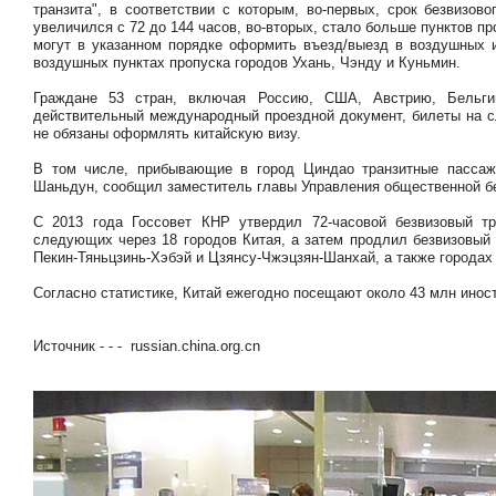
транзита", в соответствии с которым, во-первых, срок безвизо
увеличился с 72 до 144 часов, во-вторых, стало больше пунктов п
могут в указанном порядке оформить въезд/выезд в воздушных и
воздушных пунктах пропуска городов Ухань, Чэнду и Куньмин.
Граждане 53 стран, включая Россию, США, Австрию, Бельг
действительный международный проездной документ, билеты на с
не обязаны оформлять китайскую визу.
В том числе, прибывающие в город Циндао транзитные пассажи
Шаньдун, сообщил заместитель главы Управления общественной б
С 2013 года Госсовет КНР утвердил 72-часовой безвизовый т
следующих через 18 городов Китая, а затем продлил безвизовый 
Пекин-Тяньцзинь-Хэбэй и Цзянсу-Чжэцзян-Шанхай, а также городах
Согласно статистике, Китай ежегодно посещают около 43 млн инос
Источник - - - russian.china.org.cn