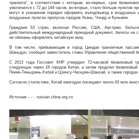
транзита", в соответствии с которым, во-первых, срок безвизо
увеличился с 72 до 144 часов, во-вторых, стало больше пунктов п
могут в указанном порядке оформить въезд/выезд в воздушных и
воздушных пунктах пропуска городов Ухань, Чэнду и Куньмин.
Граждане 53 стран, включая Россию, США, Австрию, Бельг
действительный международный проездной документ, билеты на с
не обязаны оформлять китайскую визу.
В том числе, прибывающие в город Циндао транзитные пассажи
Шаньдун, сообщил заместитель главы Управления общественной б
С 2013 года Госсовет КНР утвердил 72-часовой безвизовый т
следующих через 18 городов Китая, а затем продлил безвизовый 
Пекин-Тяньцзинь-Хэбэй и Цзянсу-Чжэцзян-Шанхай, а также городах
Согласно статистике, Китай ежегодно посещают около 43 млн инос
Источник - - - russian.china.org.cn