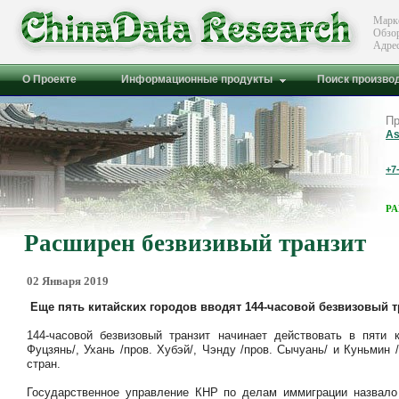
Марк
Обзо
Адре
О Проекте
Информационные продукты
Поиск произво
Пр
As
+7
Р
Расширен безвизивый транзит
02 Января 2019
Еще пять китайских городов вводят 144-часовой безвизовый т
144-часовой безвизовый транзит начинает действовать в пяти 
Фуцзянь/, Ухань /пров. Хубэй/, Чэнду /пров. Сычуань/ и Куньмин
стран.
Государственное управление КНР по делам иммиграции назвало