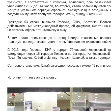
транзита", в соответствии с которым, во-первых, срок безвизо
увеличился с 72 до 144 часов, во-вторых, стало больше пунктов п
могут в указанном порядке оформить въезд/выезд в воздушных и
воздушных пунктах пропуска городов Ухань, Чэнду и Куньмин.
Граждане 53 стран, включая Россию, США, Австрию, Бельг
действительный международный проездной документ, билеты на с
не обязаны оформлять китайскую визу.
В том числе, прибывающие в город Циндао транзитные пассажи
Шаньдун, сообщил заместитель главы Управления общественной б
С 2013 года Госсовет КНР утвердил 72-часовой безвизовый т
следующих через 18 городов Китая, а затем продлил безвизовый 
Пекин-Тяньцзинь-Хэбэй и Цзянсу-Чжэцзян-Шанхай, а также городах
Согласно статистике, Китай ежегодно посещают около 43 млн инос
Источник - - - russian.china.org.cn