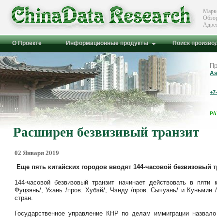
Марк
Обзо
Адре
О Проекте
Информационные продукты
Поиск произво
Пр
As
+7
Р
Расширен безвизивый транзит
02 Января 2019
Еще пять китайских городов вводят 144-часовой безвизовый т
144-часовой безвизовый транзит начинает действовать в пяти 
Фуцзянь/, Ухань /пров. Хубэй/, Чэнду /пров. Сычуань/ и Куньмин
стран.
Государственное управление КНР по делам иммиграции назвало