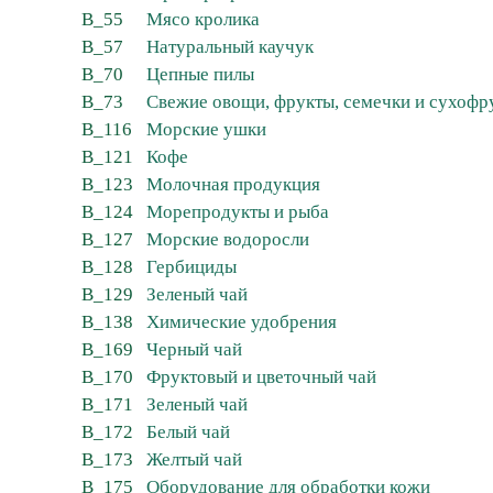
B_55
Мясо кролика
B_57
Натуральный каучук
B_70
Цепные пилы
B_73
Свежие овощи, фрукты, семечки и сухофр
B_116
Морские ушки
B_121
Кофе
B_123
Молочная продукция
B_124
Морепродукты и рыба
B_127
Морские водоросли
B_128
Гербициды
B_129
Зеленый чай
B_138
Химические удобрения
B_169
Черный чай
B_170
Фруктовый и цветочный чай
B_171
Зеленый чай
B_172
Белый чай
B_173
Желтый чай
B_175
Оборудование для обработки кожи