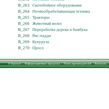
B_263
Скотобойное оборудование
B_264
Почвообрабатывающая техника
B_265
Тракторы
B_266
Животный волос
B_267
Переработка дерева и бамбука
B_268
Рис-падди
B_269
Кукуруза
B_270
Просо
О Проекте
|
Информационные продукты
|
Поиск производителей
|
Контакты