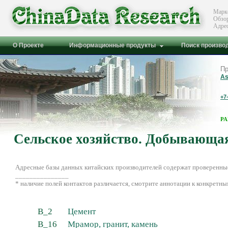
Марк
Обзо
Адре
О Проекте
Информационные продукты
Поиск произво
Пр
As
+7
Р
Сельское хозяйство. Добывающа
Адресные базы данных китайских производителей содержат проверенные
_______________
* наличие полей контактов различается, смотрите аннотации к конкретны
B_2
Цемент
B_16
Мрамор, гранит, камень