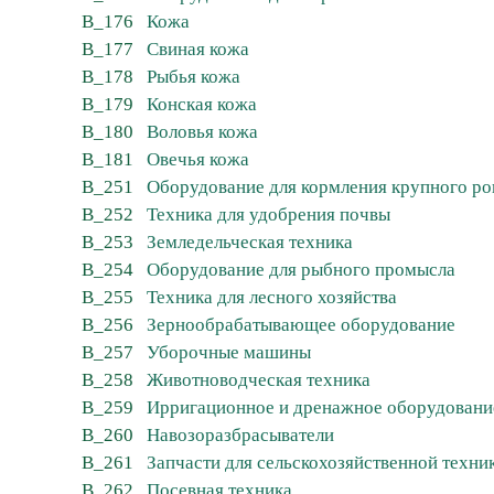
B_176
Кожа
B_177
Свиная кожа
B_178
Рыбья кожа
B_179
Конская кожа
B_180
Воловья кожа
B_181
Овечья кожа
B_251
Оборудование для кормления крупного рога
B_252
Техника для удобрения почвы
B_253
Земледельческая техника
B_254
Оборудование для рыбного промысла
B_255
Техника для лесного хозяйства
B_256
Зернообрабатывающее оборудование
B_257
Уборочные машины
B_258
Животноводческая техника
B_259
Ирригационное и дренажное оборудовани
B_260
Навозоразбрасыватели
B_261
Запчасти для сельскохозяйственной техни
B_262
Посевная техника