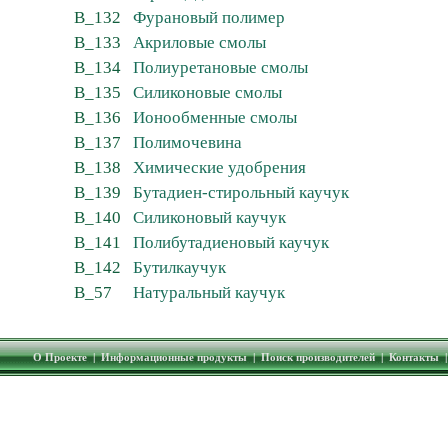
B_132
Фурановый полимер
B_133
Акриловые смолы
B_134
Полиуретановые смолы
B_135
Силиконовые смолы
B_136
Ионообменные смолы
B_137
Полимочевина
B_138
Химические удобрения
B_139
Бутадиен-стирольный каучук
B_140
Силиконовый каучук
B_141
Полибутадиеновый каучук
B_142
Бутилкаучук
B_57
Натуральный каучук
О Проекте
|
Информационные продукты
|
Поиск производителей
|
Контакты