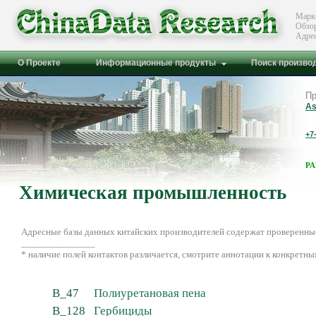
Марк
Обзо
Адре
О Проекте
Информационные продукты
Поиск произво
Пр
As
+7
Р
Химическая промышленность
Адресные базы данных китайских производителей содержат проверенные
_______________
* наличие полей контактов различается, смотрите аннотации к конкретны
B_47
Полиуретановая пена
B_128
Гербициды