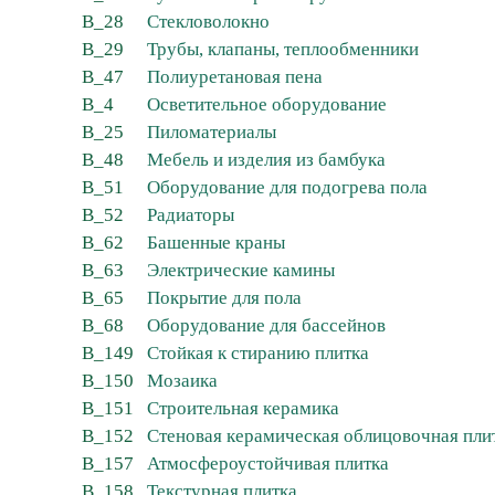
B_28
Стекловолокно
B_29
Трубы, клапаны, теплообменники
B_47
Полиуретановая пена
B_4
Осветительное оборудование
B_25
Пиломатериалы
B_48
Мебель и изделия из бамбука
B_51
Оборудование для подогрева пола
B_52
Радиаторы
B_62
Башенные краны
B_63
Электрические камины
B_65
Покрытие для пола
B_68
Оборудование для бассейнов
B_149
Стойкая к стиранию плитка
B_150
Мозаика
B_151
Строительная керамика
B_152
Стеновая керамическая облицовочная пли
B_157
Атмосфероустойчивая плитка
B_158
Текстурная плитка