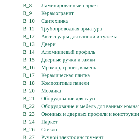
B_8
Ламинированный паркет
B_9
Керамогранит
B_10
Сантехника
B_11
Трубопроводная арматура
B_12
Аксессуары для ванной и туалета
B_13
Двери
B_14
Алюминиевый профиль
B_15
Дверные ручки и замки
B_16
Мрамор, гранит, камень
B_17
Керамическая плитка
B_18
Композитные панели
B_20
Мозаика
B_21
Оборудование для саун
B_22
Оборудование и мебель для ванных комна
B_23
Оконных и дверных профили и конструкц
B_24
Паркет
B_26
Стекло
B_27
Ручной электроинструмент