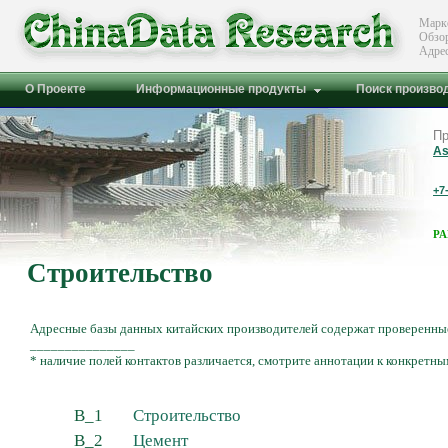
Марк
Обзо
Адре
О Проекте
Информационные продукты
Поиск произво
Пр
As
+7
Р
Строительство
Адресные базы данных китайских производителей содержат проверенные
_______________
* наличие полей контактов различается, смотрите аннотации к конкретны
B_1
Строительство
B_2
Цемент